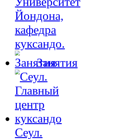
Университет
Йондона,
кафедра
куксандо.
Занятия
Сеул.