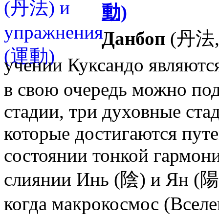
動)
Данбоп
(丹法, 
учении Куксандо являютс
в свою очередь можно под
стадии, три духовные ста
которые достигаются пут
состоянии тонкой гармони
слиянии Инь (陰) и Ян (陽)
когда макрокосмос (Всел