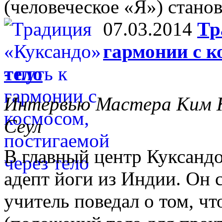
(человеческое «Я») стано
07.03.2014
Тр
гармонии с к
тело
Интервью Мастера Ким К
Сеул
В главный центр Куксанд
адепт йоги из Индии. Он с
учитель поведал о том, ч