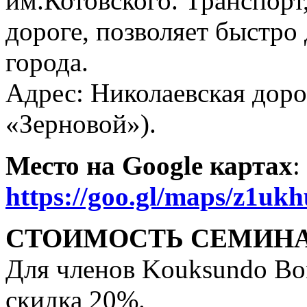
им.Котовского. Транспор
дороге, позволяет быстро
города.
Адрес: Николаевская доро
«Зерновой»).
Место на Google картах
:
https://goo.gl/maps/z1u
СТОИМОСТЬ СЕМИН
Для членов Kouksundo Bo
скидка 20%.