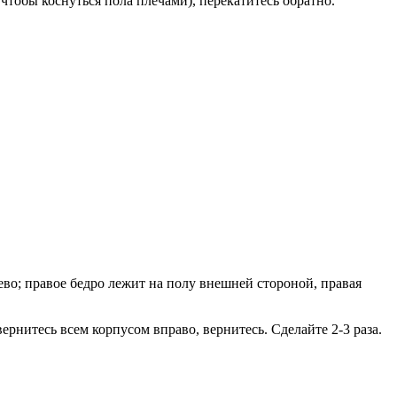
 чтобы коснуться пола плечами), перекатитесь обратно.
ево; правое бедро лежит на полу внешней стороной, правая
вернитесь всем корпусом вправо, вернитесь. Сделайте 2-3 раза.