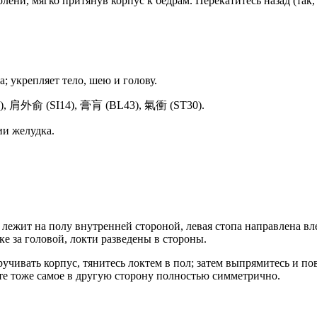
лени, мягко притянув корпус к бедрам. Перекатитесь назад (так,
; укрепляет тело, шею и голову.
8), 肩外俞 (SI14), 膏肓 (BL43), 氣衝 (ST30).
и желудка.
о лежит на полу внутренней стороной, левая стопа направлена вл
мке за головой, локти разведены в стороны.
ручивать корпус, тянитесь локтем в пол; затем выпрямитесь и по
те тоже самое в другую сторону полностью симметрично.