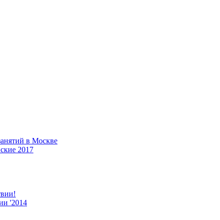
 занятий в Москве
ские 2017
твии!
ии '2014