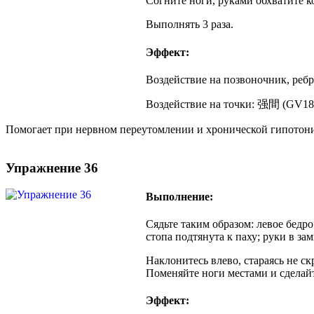
Согните ноги, руками обхватите ко
Выполнять 3 раза.
Эффект:
Воздействие на позвоночник, ребра
Воздействие на точки: 强間 (GV1
Помогает при нервном переутомлении и хронической гипотони
Упражнение 36
Выполнение:
Сядьте таким образом: левое бедр
стопа подтянута к паху; руки в за
Наклонитесь влево, стараясь не ск
Поменяйте ноги местами и сделай
Эффект: