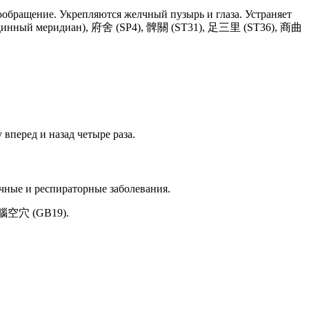
обращение. Укрепляются желчный пузырь и глаза. Устраняет
рединный меридиан), 府舍 (SP4), 髀關 (ST31), 足三里 (ST36), 商曲
 вперед и назад четыре раза.
чные и респираторные заболевания.
, 腦空穴 (GB19).