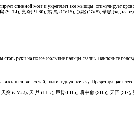
ирует спинной мозг и укрепляет все мышцы, стимулирует крово
, 庫房 (ST14), 崑崙(BL60), 鳩 尾 (CV15), 筋縮 (GV8), 帶脈 (заднес
ы стоп, руки на поясе (большие пальцы сзади). Наклоните голову
 связки шеи, челюстей, щитовидную железу. Предотвращает лего
), 天突 (CV22), 天 鼎 (LI17), 巨骨(LI16), 肩中俞 (SI15), 天容 (SI7)