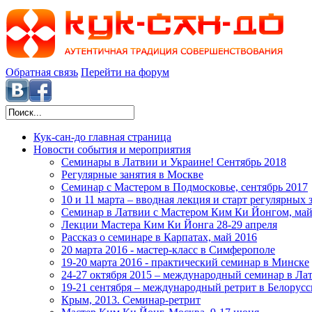
Обратная связь
Перейти на форум
Кук-сан-до
главная страница
Новости
события и мероприятия
Семинары в Латвии и Украине! Сентябрь 2018
Регулярные занятия в Москве
Семинар с Мастером в Подмосковье, сентябрь 2017
10 и 11 марта – вводная лекция и старт регулярных
Семинар в Латвии с Мастером Ким Ки Йонгом, май
Лекции Мастера Ким Ки Йонга 28-29 апреля
Рассказ о семинаре в Карпатах, май 2016
20 марта 2016 - мастер-класс в Симферополе
19-20 марта 2016 - практический семинар в Минске
24-27 октября 2015 – международный семинар в Ла
19-21 сентября – международный ретрит в Белорусс
Крым, 2013. Семинар-ретрит