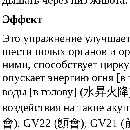
Эффект
Это упражнение улучшает
шести полых органов и о
ними, способствует цирку
опускает энергию огня [в
воды [в голову] (水昇火降), 
воздействия на такие аку
會), GV22 (顖會), GV21 (