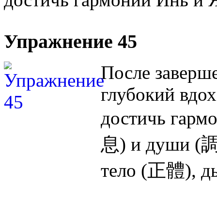
Упражнение 45
После заверш
глубокий вдо
достичь гарм
息) и души (調
тело (正體), д